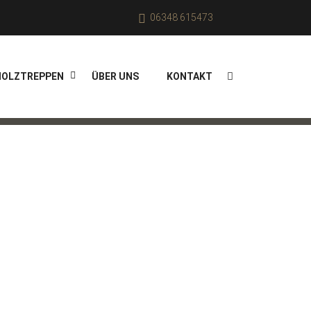
06348 615473
HOLZTREPPEN
ÜBER UNS
KONTAKT