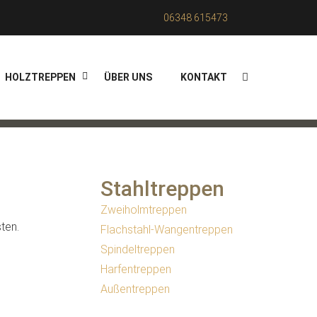
06348 615473
HOLZTREPPEN
ÜBER UNS
KONTAKT
Stahltreppen
Zweiholmtreppen
ten.
Flachstahl-Wangentreppen
Spindeltreppen
Harfentreppen
Außentreppen