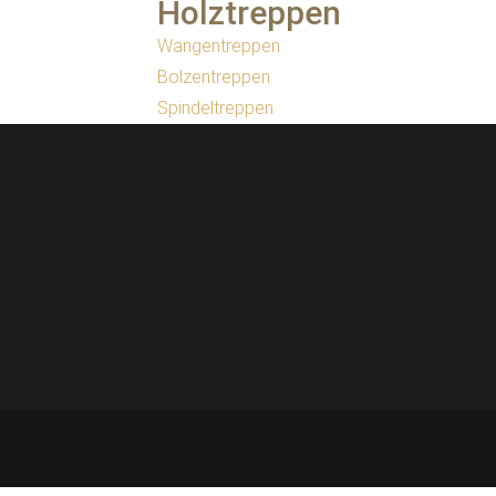
Holztreppen
Wangentreppen
Bolzentreppen
Spindeltreppen