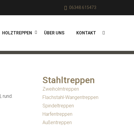
06348 615473
HOLZTREPPEN
ÜBER UNS
KONTAKT
Stahltreppen
Zweiholmtreppen
, rund.
Flachstahl-Wangentreppen
Spindeltreppen
Harfentreppen
Außentreppen