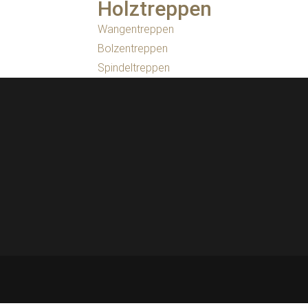
Holztreppen
Wangentreppen
Bolzentreppen
Spindeltreppen