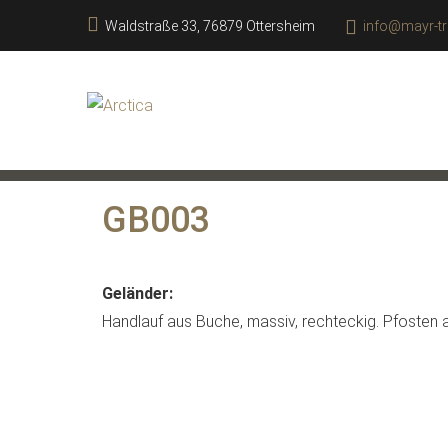
Waldstraße 33, 76879 Ottersheim
info@mayr-tr
GB003
Geländer:
Handlauf aus Buche, massiv, rechteckig. Pfosten a