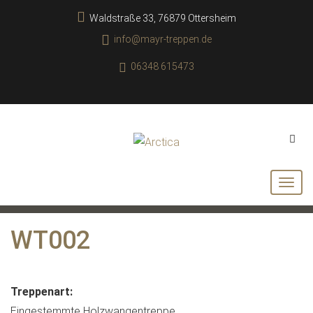
Waldstraße 33, 76879 Ottersheim
info@mayr-treppen.de
06348 615473
WT002
Treppenart:
Eingestemmte Holzwangentreppe.