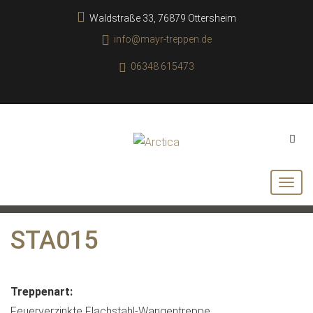
Waldstraße 33, 76879 Ottersheim
info@mayr-treppen.de
06348 615473
STA015
Treppenart:
Feuerverzinkte Flachstahl-Wangentreppe.