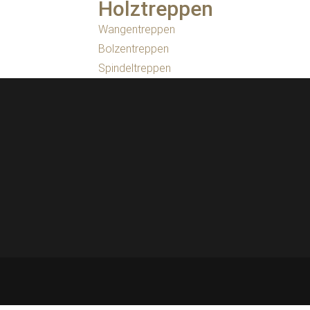
Holztreppen
Wangentreppen
Bolzentreppen
Spindeltreppen