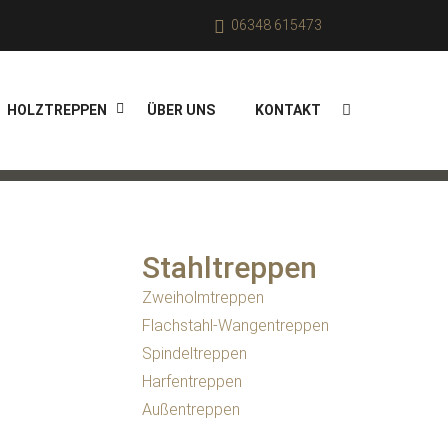
06348 615473
HOLZTREPPEN
ÜBER UNS
KONTAKT
Stahltreppen
Zweiholmtreppen
Flachstahl-Wangentreppen
Spindeltreppen
Harfentreppen
Außentreppen