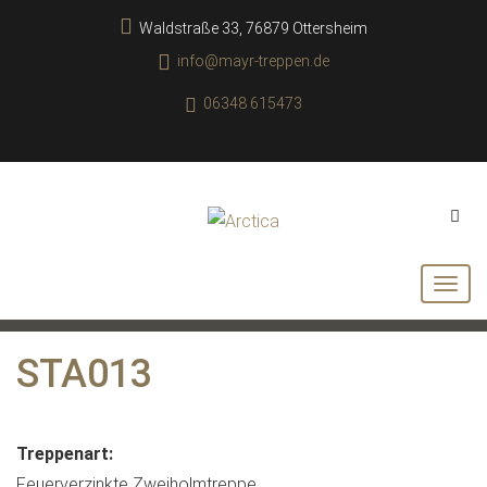
Waldstraße 33, 76879 Ottersheim
info@mayr-treppen.de
06348 615473
STA013
Treppenart:
Feuerverzinkte Zweiholmtreppe.