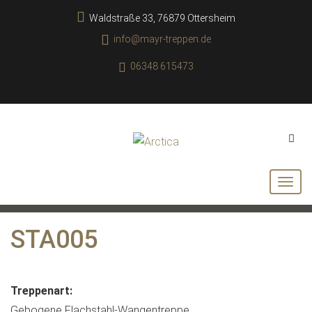
Waldstraße 33, 76879 Ottersheim
info@mayr-treppen.de
06348 615473
STA005
Treppenart:
Gebogene Flachstahl-Wangentreppe.