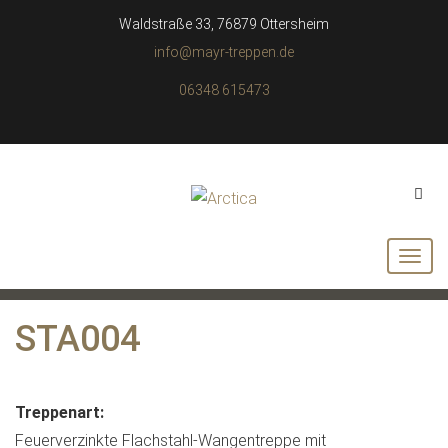
Waldstraße 33, 76879 Ottersheim
info@mayr-treppen.de
06348 615473
STA004
Treppenart:
Feuerverzinkte Flachstahl-Wangentreppe mit