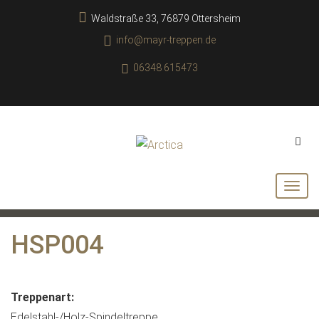
Waldstraße 33, 76879 Ottersheim
info@mayr-treppen.de
06348 615473
HSP004
Treppenart:
Edelstahl-/Holz-Spindeltreppe.