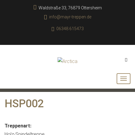
Waldstraße 33, 76879 Ottersheim
info@mayr-treppen.de
06348 615473
HSP002
Treppenart:
Holz-Spindeltreppe.