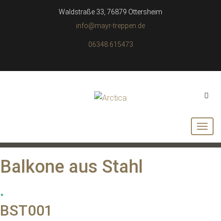
Waldstraße 33, 76879 Ottersheim
info@mayr-treppen.de
06348 615473
Balkone aus Stahl
BST001